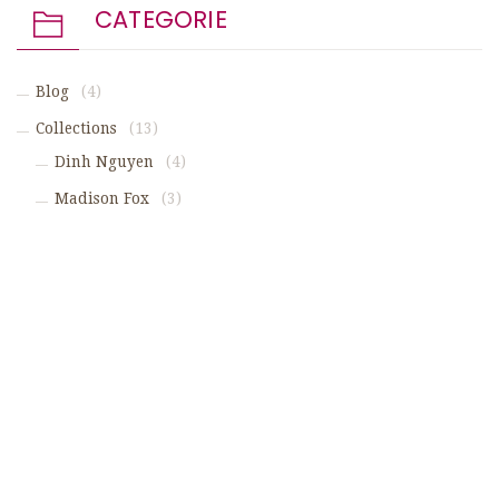
CATEGORIE
Blog
(4)
Collections
(13)
Dinh Nguyen
(4)
Madison Fox
(3)
Maria Zvonareva
(3)
Melinda Stoker
(3)
Discover
(4)
WE ARE SOCIAL!
Fictum, deserunt mollit anim laborum astutumque! Gallia est
omnis divisa in partes.