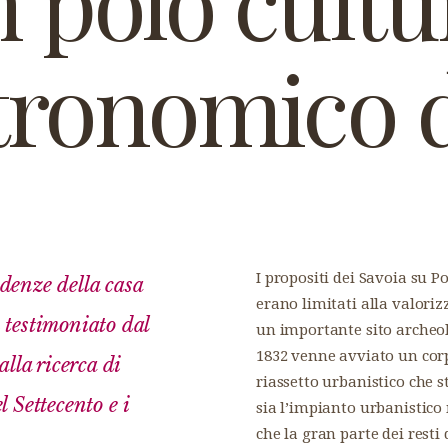
 polo cultu
tronomico d
I propositi dei Savoia su P
ndenze della casa
erano limitati alla valoriz
 testimoniato dal
un importante sito archeol
1832 venne avviato un cor
lla ricerca di
riassetto urbanistico che s
l Settecento e i
sia l’impianto urbanistico
che la gran parte dei resti 