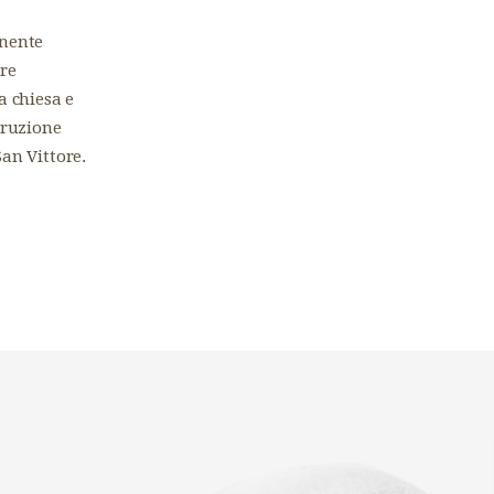
onente
rre
a chiesa e
struzione
San Vittore.