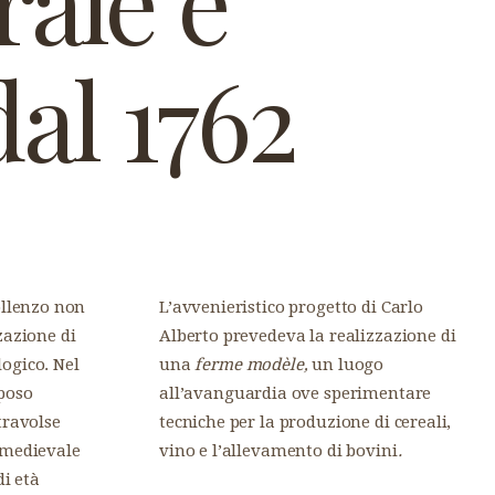
rale e
al 1762
ollenzo non
L’avvenieristico progetto di Carlo
zazione di
Alberto prevedeva la realizzazione di
ogico. Nel
una
ferme modèle,
un luogo
poso
all’avanguardia ove sperimentare
travolse
tecniche per la produzione di cereali,
 medievale
vino e l’allevamento di bovini
.
di età